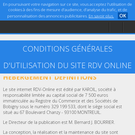
En poursuivant votre navigation sur ce site, vous acceptez l'utilisation de
cookies à des fins de mesure d'audience, d'analyse du trafic, et de
OK
personnalisation des annonces publicitaires.
En savoir plus.
Accueil
Aide
Mentions légales
CONDITIONS GÉNÉRALES
D'UTILISATION DU SITE RDV ONLINE
ARTICLE 1 – ÉDITEUR, CRÉATION ET
HÉBERGEMENT DÉFINITIONS
Le site internet RDV-Online est édité par KAROIL, société à
responsabilité limitée au capital social de 7 500 euros
immatriculée au Registre du Commerce et des Sociétés de
Bobigny sous le numéro 329 199 533, dont le siège social est
situé au 67 Boulevard Chanzy - 93100 MONTREUIL.
Le Directeur de la publication est M. Bernard J. BOURRIER.
La conception, la réalisation et la maintenance du site sont